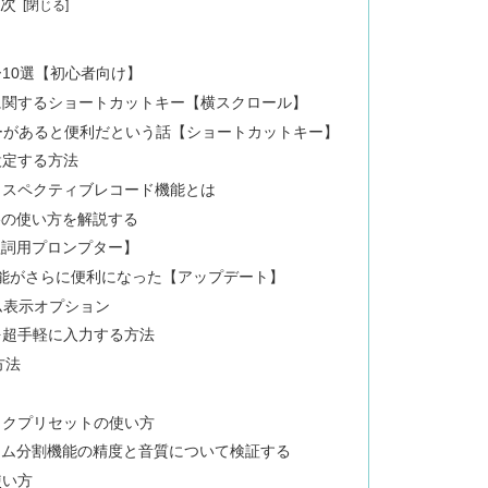
目次
10選【初心者向け】
に関するショートカットキー【横スクロール】
テンキーがあると便利だという話【ショートカットキー】
設定する方法
ロスペクティブレコード機能とは
oteの使い方を解説する
方【歌詞用プロンプター】
ラック機能がさらに便利になった【アップデート】
ム表示オプション
を超手軽に入力する方法
方法
ックプリセットの使い方
7のステム分割機能の精度と音質について検証する
使い方