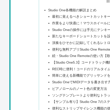
Studio One各機能の解説まとめ
最初に覚えるべきショートカットキー
作業をより快適に！マウスホイール
Studio Oneの操作には手元に
新たなキーボードショートカットを
演奏をひそかに記録してくれるレト
便利な無料アプリStudio One Rem
続・Studio One Remoteの使い
【Studio One5.3】コードト
REC時に便利！コードのリアルタイ
簡単に使える新機能でグリッサンド
Studio OneでMIDIデータを書き出す
ピアノロールのノート色の変更方法
ソングテンプレートより便利なトラ
【サンプル有り】Studio One 
便利なストリップサイレンス機能の