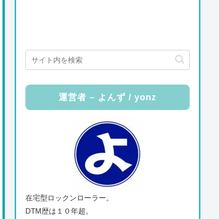
運営者 – よんず / yonz
在宅型ロックンローラー。
DTM歴は１０年超。