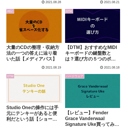
2021.08.28
2021.08.21
雑記
DTM
大量のCDの整理・収納方
【DTM】おすすめなMIDI
法の一つの答えに辿り着
キーボードの鍵盤数と
いた話【メディアパス】
は？選び方の５つのポイ
ントを解説【初心者向
2021.08.19
2021.08.18
け】
DTM
ハードウェア
Studio Oneの操作には手
【レビュー】Fender
元にテンキーがあると便
Grace Vanderwaal
利だという話【ショート
Signature Uke買ってみた
カットキー】