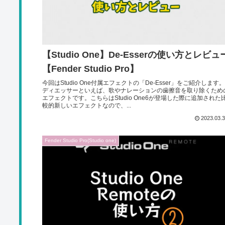
【Studio One】De-Esserの使い方とレビュ
【Fender Studio Pro】
今回はStudio One付属エフェクトの「De-Esser」をご紹介します。
ディエッサーといえば、歌やナレーションの歯擦音を取り除くため
エフェクトです。こちらはStudio One6が登場した際に追加された
較的新しいエフェクトなので、...
2023.03.
Fender Studio Pro(Studio one)