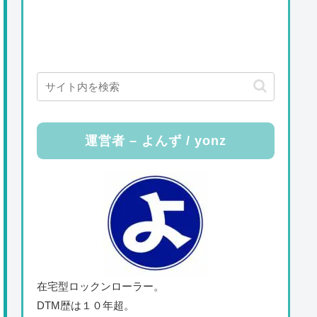
運営者 – よんず / yonz
在宅型ロックンローラー。
DTM歴は１０年超。