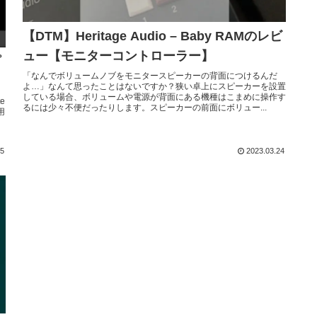
【DTM】Heritage Audio – Baby RAMのレビ
ュー【モニターコントローラー】
プ
「なんでボリュームノブをモニタースピーカーの背面につけるんだ
よ…」なんて思ったことはないですか？狭い卓上にスピーカーを設置
している場合、ボリュームや電源が背面にある機種はこまめに操作す
e
るには少々不便だったりします。スピーカーの前面にボリュー...
用
25
2023.03.24