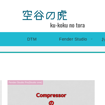
DTM
Fender Studio
Fender Studio Pro(Studio one)