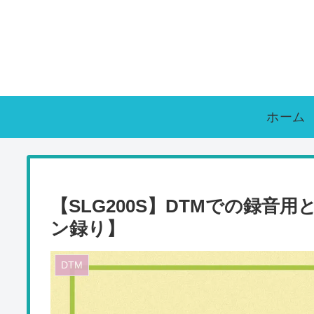
ホーム
【SLG200S】DTMでの録
ン録り】
DTM