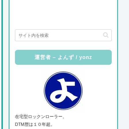
運営者 – よんず / yonz
在宅型ロックンローラー。
DTM歴は１０年超。