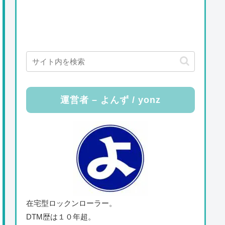
運営者 – よんず / yonz
在宅型ロックンローラー。
DTM歴は１０年超。