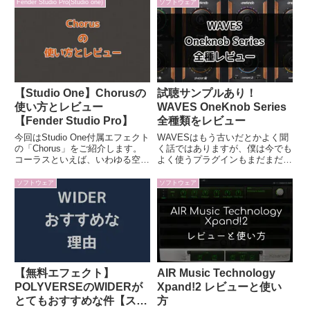
Fender Studio Pro(Studio one)
ソフトウェア
【Studio One】Chorusの
試聴サンプルあり！
使い方とレビュー
WAVES OneKnob Series
【Fender Studio Pro】
全種類をレビュー
今回はStudio One付属エフェクト
WAVESはもう古いだとかよく聞
の「Chorus」をご紹介します。
く話ではありますが、僕は今でも
コーラスといえば、いわゆる空間
よく使うプラグインもまだまだあ
系エフェクトの定番でギターやエ
ります。そのうちの１つが今回紹
レピによく使われるエフェクトで
介するWAVES OneKnob Series
ソフトウェア
ソフトウェア
す。定番なエフェクトゆえに
です。OneKnob Seriesは、ノブ
Studio Oneにも最初からコーラス
が一つあるだけのシンプルなイ
が付属して...
ン...
【無料エフェクト】
AIR Music Technology
POLYVERSEのWIDERが
Xpand!2 レビューと使い
とてもおすすめな件【ステ
方