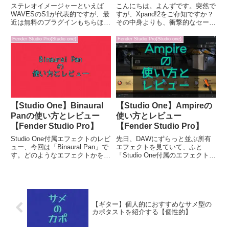
レオイメージャー】
ステレオイメージャーといえば
こんにちは。よんずです。突然で
WAVESのS1が代表的ですが、最
すが、Xpand!2をご存知ですか？
近は無料のプラグインもちらほら
その中身よりも、衝撃的なセール
と増えてきました。そんな中で出
価格で話題になることの多いAIR
会ったPOLYVERSEのWIDERと
Music TechnologyのXpand!2。数
Fender Studio Pro(Studio one)
Fender Studio Pro(Studio one)
いうプラグインがなかなか好感触
百円になるのは当たり前で、かつ
で、「これはぜひおすすめした
ては無料になったこともあると...
い」と思えるものでした...
【Studio One】Binaural
【Studio One】Ampireの
Panの使い方とレビュー
使い方とレビュー
【Fender Studio Pro】
【Fender Studio Pro】
Studio One付属エフェクトのレビ
先日、DAWにずらっと並ぶ所有
ュー、今回は「Binaural Pan」で
エフェクトを見ていて、ふと
す。どのようなエフェクトかを簡
「Studio One付属のエフェクトに
単に言うならば、Wavesの「S1
も結構使えるものがあるよなぁ」
Stereo Imager」のようにパン＋
と思うことが有りました。手持ち
音の広がり具合を調整できるエフ
のサードパーティ製プラグインが
ェクトです。調整でき...
増えてくると、ついつい存在を忘
れがちになってしまう付属...
【ギター】個人的におすすめなサメ型の
カポタストを紹介する【個性的】