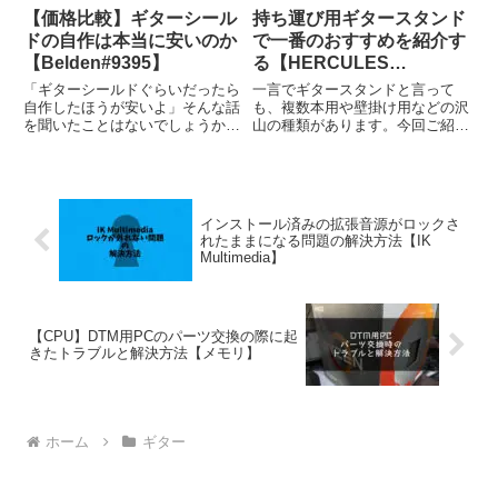
【価格比較】ギターシール
持ち運び用ギタースタンド
ドの自作は本当に安いのか
で一番のおすすめを紹介す
【Belden#9395】
る【HERCULES
GS200B】
「ギターシールドぐらいだったら
一言でギタースタンドと言って
自作したほうが安いよ」そんな話
も、複数本用や壁掛け用などの沢
を聞いたことはないでしょうか。
山の種類があります。今回ご紹介
シールドを作って売る人に利益が
したいのは、ギグバッグに楽に収
出るのだから、自作したらその利
まるほどコンパクトに収納できて
益の分安く作れるだろうというの
携帯性に優れたギタースタンド、
は想像しやすいことです。しか
「HERCULES GS200B」です。
し、実際の所その価格差がいくら
新しいギターを買ってス...
インストール済みの拡張音源がロックさ
ぐ...
れたままになる問題の解決方法【IK
Multimedia】
【CPU】DTM用PCのパーツ交換の際に起
きたトラブルと解決方法【メモリ】
ホーム
ギター