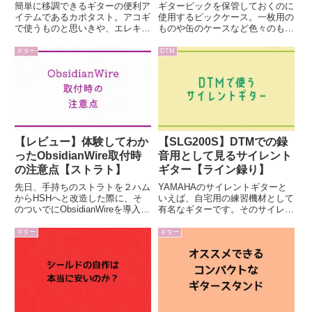
簡単に移調できるギターの便利ア
ギターピックを保管しておくのに
イテムであるカポタスト。アコギ
使用するピックケース。一枚用の
で使うものと思いきや、エレキで
ものや缶のケースなど色々のもの
も時折使っている方を見かけま
があります。僕も色々と試したの
す。ギタリストがカポタストを選
ですが、取り出しにくかったりホ
ギター
DTM
ぶ基準は、付け外しの容易さやピ
コリがかぶるのが気になったりと
ッチの安定感など色々とあると思
「もっといいアイテムないのかな
います。今回の記事では、カポタ
ぁ」と思っていました。そんな
ス...
中...
【レビュー】体験してわか
【SLG200S】DTMでの録
ったObsidianWire取付時
音用として見るサイレント
の注意点【ストラト】
ギター【ライン録り】
先日、手持ちのストラトを２ハム
YAMAHAのサイレントギターと
からHSHへと改造した際に、そ
いえば、自宅用の練習機材として
のついでにObsidianWireを導入し
有名なギターです。そのサイレン
てみました。ObsidianWireとは、
トギターの一番の強みといえば、
ギターのボリューム、トーン、ピ
やはり一般的なアコギよりもかな
ギター
ギター
ックアップセレクターなどのコン
り小さな音しか鳴らないというこ
トロール部があらかじめ組み込ま
とです。日本の住環境において
れ一つ...
は、いつでもアコギを弾ける住
環...