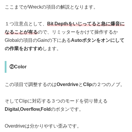
ここまでがWreckの項目の解説となります。
１つ注意点として、
Bit Depthをいじってると急に爆音に
なることが有る
ので、リミッターをかけて操作するか
Globalの項目のGainの下にある
Autoボタンをオンにして
の作業をおすすめ
します。
②Color
この項目で調整するのは
Overdrive
と
Clip
の２つのノブ。
そしてClipに対応する３つのモードを切り替える
Digital,Overflow,Fold
のボタンです。
Overdriveは分かりやすい歪みです。