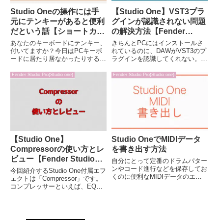
Studio Oneの操作には手
【Studio One】VST3プラ
元にテンキーがあると便利
グインが認識されない問題
だという話【ショートカッ
の解決方法【Fender
トキー】
Studio Pro】
あなたのキーボードにテンキー、
きちんとPCにはインストールさ
付いてますか？今日はPCキーボ
れているのに、DAWがVST3のプ
ードに居たり居なかったりするテ
ラグインを認識してくれない。そ
ンキーに、注目していきます。と
んなトラブルを経験したことはな
いうのも、Studio Oneではテンキ
いでしょうか？僕もそんなトラブ
Fender Studio Pro(Studio one)
Fender Studio Pro(Studio one)
ーにも色々なショートカットキー
ルを経験したうちの一人なのです
が割り当てられているからです。
が、試行錯誤した結果解決までに
出来ることがめちゃく...
かなり時間がかかってしまい...
【Studio One】
Studio OneでMIDIデータ
Compressorの使い方とレ
を書き出す方法
ビュー【Fender Studio
自分にとって定番のドラムパター
Pro】
ンやコード進行などを保存してお
今回紹介するStudio One付属エフ
くのに便利なMIDIデータのエク
ェクトは「Compressor」です。
スポート。すぐに思いつくMIDI
コンプレッサーといえば、EQと
の有用な使い方として、ピアノや
並んでミックスには欠かせない出
ドラム音源でのそれぞれの音源に
番の多いエフェクトです。それゆ
よる音の違いを比較したいときな
え、色んなプラグインメーカーか
ど、すぐに使えるMIDIフ...
らものすごい数のコンプレッサー