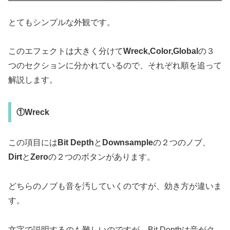
とてもシンプルな外観です。
このエフェクトは大きく分けて
Wreck,Color,Global
の３
つのセクションに分かれているので、それぞれ順を追って
解説します。
①Wreck
この項目には
Bit Depth
と
Downsample
の２つのノブ、
Dirt
と
Zero
の２つのボタンがあります。
どちらのノブも音を汚していくのですが、効き方が違いま
す。
文字で説明するのも難しいのですが、Bit Depthは音がク