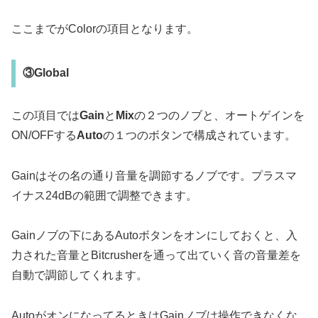
ここまでがColorの項目となります。
③Global
この項目では
Gain
と
Mix
の２つのノブと、オートゲインを
ON/OFFする
Auto
の１つのボタンで構成されています。
Gainはその名の通り音量を調節するノブです。プラスマ
イナス24dBの範囲で調整できます。
Gainノブの下にあるAutoボタンをオンにしておくと、入
力された音量とBitcrusherを通って出ていく音の音量差を
自動で調節してくれます。
AutoがオンになってるときはGainノブは操作できなくな