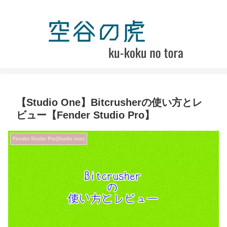
【Studio One】Bitcrusherの使い方とレ
ビュー【Fender Studio Pro】
Fender Studio Pro(Studio one)