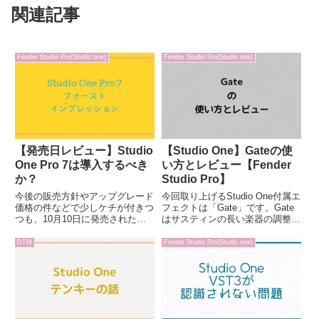
関連記事
Fender Studio Pro(Studio one)
Fender Studio Pro(Studio one)
【発売日レビュー】Studio
【Studio One】Gateの使
One Pro 7は導入するべき
い方とレビュー【Fender
か？
Studio Pro】
今後の販売方針やアップグレード
今回取り上げるStudio One付属エ
価格の件などで少しケチが付きつ
フェクトは「Gate」です。Gate
つも、10月10日に発売された
はサスティンの長い楽器の調整に
Studio One Pro 7。このサイトで
使用したり、ノイズゲートとして
はStudio Oneについて取り上げる
使ったりと意外と使い勝手の良い
DTM
Fender Studio Pro(Studio one)
ことが多いため、僕は発売日に購
エフェクトです。使い方自体はそ
入してみました。この記事をお読
れほど難しくなく、すぐに使いこ
みの...
なせるようにな...